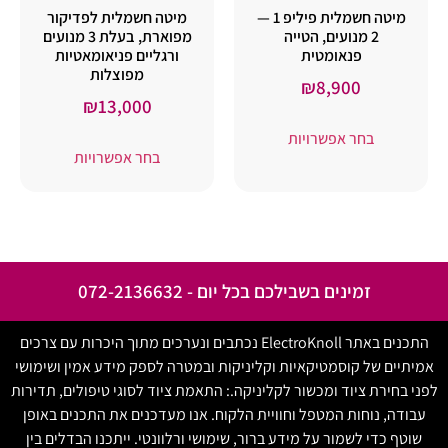
מיטה חשמלית פיליפ 1 —
מיטה חשמלית לפדיקור
2 מנועים, הטייה
מפוארת, בעלת 3 מנועים
פנאומטית
ורגליים פניאומאטיות
מפוצלות
₪
8,900
₪
13,000
בחר אפשרויות
בחר אפשרויות
זמינים בשבילכם בכל יום - 072-2136632
התכנים באתר ElectroKnoll נכתבים ונערכים מתוך היכרות עם צרכים
אמיתיים של קוסמטיקאיות וקליניקות ובמטרה לספק מידע אמין ושימושי
לפני בחירת ציוד ומכשור לקליניקה.: התאמת ציוד לסוגי טיפולים, תדירות
עבודה, נוחות המטפל וחוויית הלקוח. אנו מעדכנים את התכנים באופן
שוטף כדי לשמור על מידע ברור, שימושי ורלוונטי. ייתכנו הבדלים בין