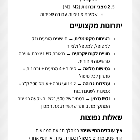
2 מצבי זכרונות
(M1, M2)
שמירת פוזיציות עבודה שכיחות
יתרונות מקצועיים
בטיחות מקסימלית
→
חיישנים מונעים נזק
למטופל, למטפל ולציוד
חוויית לקוח יוקרתית
→
תאורת LED יוצרת אווירה
מרשימה וייחודית
גמישות מלאה
→
סיבוב + 4 מנועים + זכרונות =
פתרון לכל טיפול
עמידות גבוהה
→
2 מנועי גובה + עומס 200 ק"ג =
אמינות לשנים רבות
ROI מצוין
→
במחיר של ₪21,500, השקעה במיטה
המתקדמת ביותר שתשדרג את המכון
שאלות נפוצות
איך עובדים החיישנים?
במהלך תנועת המנועים,
החיישנים מזהים מכשול (כמו יד, ציוד, או חפץ אחר)