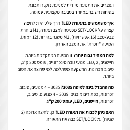
ועוצרים את התנועה מיידית למניעת נזק. זו תכונת
בטיחות חשובה במיוחד בסביבה מקצועית עמוסה.
איך משתמשים בתאורת LED?
דרך שלט היד: לחיצה
קצרה על SET/LOCK מכניסה למצב תאורה, M1 בוחרת
צבע/מצב (16 אפשרויות), M2 משנה בהירות (12 רמות).
המיטה "זוכרת" את המצב האחרון.
למה המחיר גבוה יותר?
זו המיטה המתקדמת ביותר:
חיישנים, LED, 2 מנועי גובה סינכרוניים, עומס 200 ק"ג,
סיבוב וזכרונות. ההשקעה משתלמת למי שרוצה את הטוב
ביותר.
מה ההבדל בינה למיטה 3035?
3035 – 4 מנועים, סיבוב,
זכרונות, כפתורים מובנים. 3039 – 4 מנועים, סיבוב,
זכרונות,
חיישנים, LED, עומס 200 ק"ג
.
האם ניתן לכבות את תאורת LED?
כן, לחיצה ארוכה (2
שניות) על SET/LOCK כבה את התאורה.