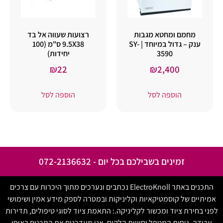
מחמם ומחטא מגבות
רצועות שעווה אל בד
ענק – גדול במיוחד | SY-
9.5X38 ס"מ (100
3590
יחידות)
₪
22
₪
2,400
הוספה לסל
הוספה לסל
זמינים בשבילכם בכל יום - 072-2136632
התכנים באתר ElectroKnoll נכתבים ונערכים מתוך היכרות עם צרכים
אמיתיים של קוסמטיקאיות וקליניקות ובמטרה לספק מידע אמין ושימושי
לפני בחירת ציוד ומכשור לקליניקה.: התאמת ציוד לסוגי טיפולים, תדירות
עבודה, נוחות המטפל וחוויית הלקוח. אנו מעדכנים את התכנים באופן