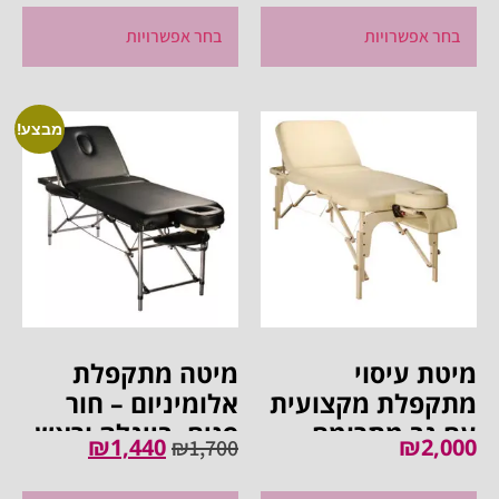
בחר אפשרויות
בחר אפשרויות
מבצע!
מיטת עיסוי
מיטה מתקפלת
מתקפלת מקצועית
אלומיניום – חור
עם גב מתרומם –
פנים, בייגלה וראש
₪
1,440
₪
2,000
₪
1,700
דגם TOP
מתרומם