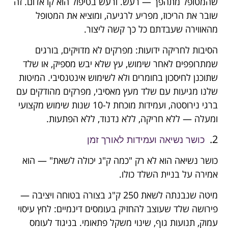
שהמטופל מתהפך — רעש. ורעש בטיפול הוא קו אדום. זה
שובר את הריכוז, מפריע לרגיעה, ומוציא את המטופל
מהאווירה שעבדתם כל כך קשה ליצור.
הסיבות לחריקה ידועות: מפרקים לא מדויקים, בורגים
שמתרופפים לאחר שימוש, עץ שלא יבש מספיק, או שלד
שתוכנן לחיסכון בחומרים ולא לשימוש אינטנסיבי. המיטות
שלנו מגיעות עם שלד מעץ מאסיבי, מפרקים מהודקים עם
ברגי נירוסטה, ועמידות מוכחת ל-10 שנות שימוש מקצועי
ומעלה — ללא חריקה, ללא נדנוד, ללא הפתעות.
2.
כושר נשיאה ועמידות לאורך זמן
כושר נשיאה הוא לא רק "כמה ק"ג יכולה לשאת" — הוא
אמירה על בניית השלד כולו.
מיטה שנבנתה לשאת 250 ק"ג בצורה בטוחה ויציבה —
פירושה שלד שעוצב להחזיק בעומסים דינמיים: לחץ עיסוי
עמוק, תנועות גוף, שינוי משקל פתאומי. בניגוד לעומס